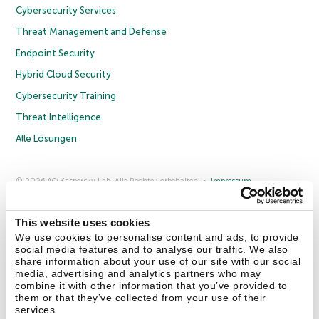
Cybersecurity Services
Threat Management and Defense
Endpoint Security
Hybrid Cloud Security
Cybersecurity Training
Threat Intelligence
Alle Lösungen
© 2026 AO Kaspersky Lab. Alle Rechte vorbehalten.
Impressum
Datenschutzrichtlinie
Lizenzvereinbarung B2C
Lizenzvereinbarung B2B
Anmeldung zum Business-Newsletter
Anmeldung zum Newsletter für B2B-Vertriebspartner
Cookies
This website uses cookies
We use cookies to personalise content and ads, to provide
social media features and to analyse our traffic. We also
Kontakt
Über uns
Partner
Blog
Weitere Informationen
share information about your use of our site with our social
Pressemitteilungen
media, advertising and analytics partners who may
combine it with other information that you’ve provided to
them or that they’ve collected from your use of their
Securelist
Eugene Personal Blog
Enzyklopädie
services.