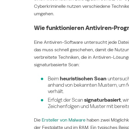
Cyberkriminelle nutzen verschiedene Techni
umgehen.
Wie funktionieren Antiviren-Pr
Eine Antiviren-Software untersucht jede Datei, 
das muss schnell geschehen, damit die Nutzung
verbreitete Techniken, die in Antiviren-Lösun
signaturbasierte Scan:
Beim
heuristischen Scan
untersuch
anhand von bekannten Mustern, um fe
verhält.
Erfolgt der Scan
signaturbasiert
, w
Zeichenfolgen und Muster mit bereit
Die
Ersteller
von Malware
haben zwei Möglichkei
der Festplatte und im RAM. Ein typisches Beispi