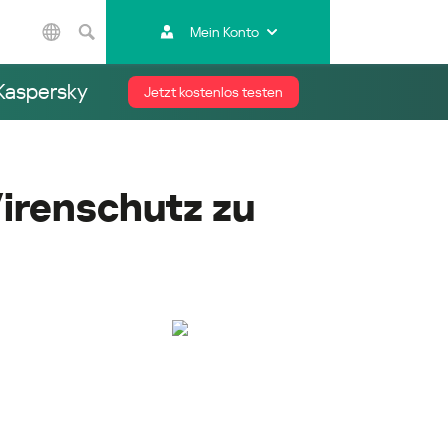
Mein Konto
Asien/Pazifik
 Kaspersky
Jetzt kostenlos testen
Australia
India
Indonesia (Bahasa)
Malaysia - English
irenschutz zu
Malaysia - Bahasa Melayu
New Zealand
Việt Nam
ไทย (Thailand)
한국 (Korea)
中国 (China)
香港特別行政區 (Hong Kong SAR)
台灣 (Taiwan)
日本語 (Japan)