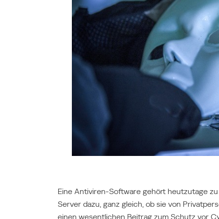
Naher Osten
Middle East (English)
الشرق الأوسط (Arabic)
Eine Antiviren-Software gehört heutzutage z
Server dazu, ganz gleich, ob sie von Privatpe
einen wesentlichen Beitrag zum Schutz vor Cy