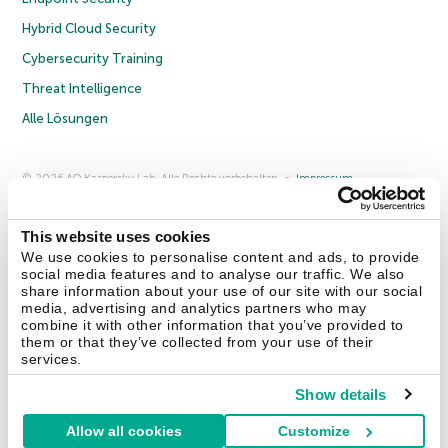
Hybrid Cloud Security
Cybersecurity Training
Threat Intelligence
Alle Lösungen
© 2026 AO Kaspersky Lab. Alle Rechte vorbehalten.
Impressum
Datenschutzrichtlinie
Lizenzvereinbarung B2C
Lizenzvereinbarung B2B
Anmeldung zum Business-Newsletter
Anmeldung zum Newsletter für B2B-Vertriebspartner
Cookies
This website uses cookies
We use cookies to personalise content and ads, to provide
social media features and to analyse our traffic. We also
Kontakt
Über uns
Partner
Blog
Weitere Informationen
share information about your use of our site with our social
Pressemitteilungen
media, advertising and analytics partners who may
combine it with other information that you’ve provided to
them or that they’ve collected from your use of their
Securelist
Eugene Personal Blog
Enzyklopädie
services.
Show details
Allow all cookies
Customize