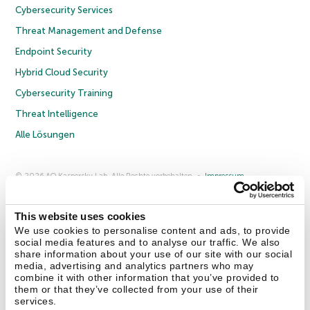
Cybersecurity Services
Threat Management and Defense
Endpoint Security
Hybrid Cloud Security
Cybersecurity Training
Threat Intelligence
Alle Lösungen
© 2026 AO Kaspersky Lab. Alle Rechte vorbehalten.
Impressum
Datenschutzrichtlinie
Lizenzvereinbarung B2C
Lizenzvereinbarung B2B
Anmeldung zum Business-Newsletter
Anmeldung zum Newsletter für B2B-Vertriebspartner
Cookies
This website uses cookies
We use cookies to personalise content and ads, to provide
social media features and to analyse our traffic. We also
Kontakt
Über uns
Partner
Blog
Weitere Informationen
share information about your use of our site with our social
Pressemitteilungen
media, advertising and analytics partners who may
combine it with other information that you’ve provided to
them or that they’ve collected from your use of their
Securelist
Eugene Personal Blog
Enzyklopädie
services.