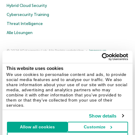
Hybrid Cloud Security
Cybersecurity Training
Threat Intelligence
Alle Lösungen
© 2026 AO Kaspersky Lab. Alle Rechte vorbehalten.
Impressum
Datenschutzrichtlinie
Lizenzvereinbarung B2C
Lizenzvereinbarung B2B
Anmeldung zum Business-Newsletter
Anmeldung zum Newsletter für B2B-Vertriebspartner
Cookies
This website uses cookies
We use cookies to personalise content and ads, to provide
social media features and to analyse our traffic. We also
Kontakt
Über uns
Partner
Blog
Weitere Informationen
share information about your use of our site with our social
Pressemitteilungen
media, advertising and analytics partners who may
combine it with other information that you’ve provided to
them or that they’ve collected from your use of their
Securelist
Eugene Personal Blog
Enzyklopädie
services.
Show details
Allow all cookies
Customize
Deutschland & Schweiz