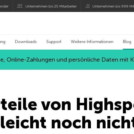
ender
Unternehmen bis 25 Mitarbeiter
Unternehmen bis 999 Mit
 Kaspersky
ung
Downloads
Support
Weitere Informationen
Blog
, Online-Zahlungen und persönliche Daten mit 
rteile von Highs
elleicht noch nic