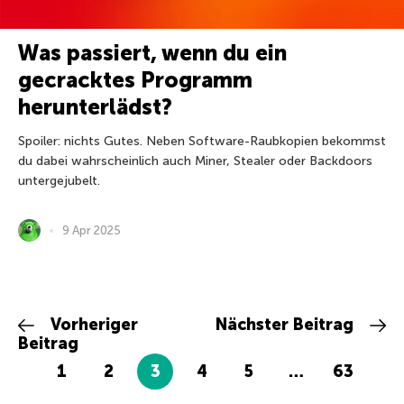
Was passiert, wenn du ein
gecracktes Programm
herunterlädst?
Spoiler: nichts Gutes. Neben Software-Raubkopien bekommst
du dabei wahrscheinlich auch Miner, Stealer oder Backdoors
untergejubelt.
9 Apr 2025
Vorheriger
Nächster Beitrag
Beitrag
1
2
3
4
5
…
63