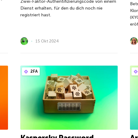
Zwei-Faktor-Authentifizierungscode von einem
Bet
Dienst erhalten, für den du dich noch nie
Klo
registriert hast.
(KY
erö
15 Okt 2024
2FA
Kaspersky Password
Ar