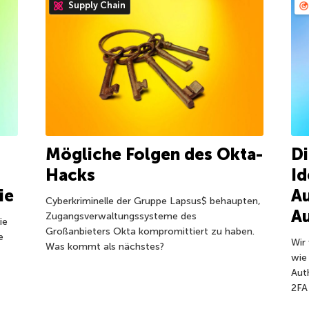
Supply Chain
Mögliche Folgen des Okta-
Di
Hacks
Id
ie
Au
Cyberkriminelle der Gruppe Lapsus$ behaupten,
Au
Zugangsverwaltungssysteme des
ie
Großanbieters Okta kompromittiert zu haben.
e
Wir
Was kommt als nächstes?
wie 
Aut
2FA