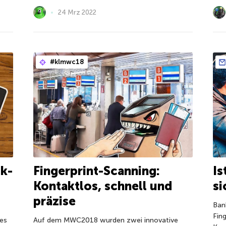
24 Mrz 2022
#klmwc18
Fingerprint-Scanning:
Is
k-
Kontaktlos, schnell und
si
präzise
Ban
Fin
Auf dem MWC2018 wurden zwei innovative
nes