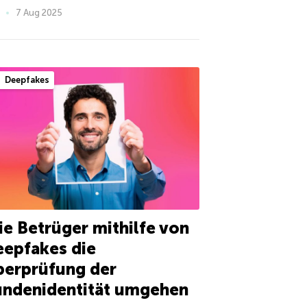
7 Aug 2025
Deepfakes
e Betrüger mithilfe von
epfakes die
berprüfung der
undenidentität umgehen