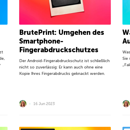
BrutePrint: Umgehen des
Wa
Smartphone-
Au
Fingerabdruckschutzes
zt
Was
de,
Sie
Der Android-Fingerabdruckschutz ist schließlich
r
„Fak
nicht so zuverlässig: Er kann auch ohne eine
Kopie Ihres Fingerabdrucks geknackt werden.
16 Jun 2023