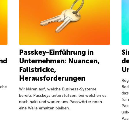
Passkey-Einführung in
Si
nd
Unternehmen: Nuancen,
de
Fallstricke,
U
Herausforderungen
Reg
lche
Bed
Wir klären auf, welche Business-Systeme
daz
bereits Passkeys unterstützen, bei welchen es
für 
noch hakt und warum uns Passwörter noch
Pas
eine Weile erhalten bleiben.
unk
Pas