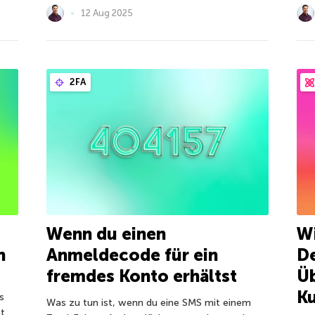
12 Aug 2025
2FA
Wenn du einen
Wi
n
Anmeldecode für ein
De
fremdes Konto erhältst
Ü
K
s
Was zu tun ist, wenn du eine SMS mit einem
st