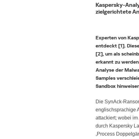
Kaspersky-Analy
Naher Osten
zielgerichtete A
Middle East (English)
الشرق الأوسط (Arabic)
Experten von Kasp
entdeckt [1]. Dies
[2], um als schein
erkannt zu werden
Analyse der Malwa
Samples verschleie
Sandbox hinweisen
Die SynAck-Ransomw
englischsprachige 
attackiert; wobei im
durch Kaspersky Lab
,Process Doppelgän