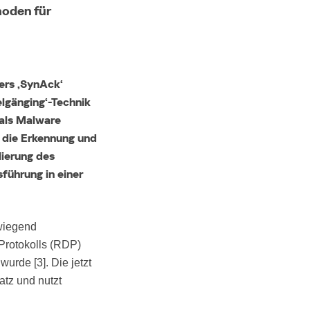
hoden für
Alle anderen Länder
Globale Webseite
ers ,SynAck‘
elgänging‘-Technik
 als Malware
 die Erkennung und
ierung des
sführung in einer
wiegend
Protokolls (RDP)
urde [3]. Die jetzt
atz und nutzt