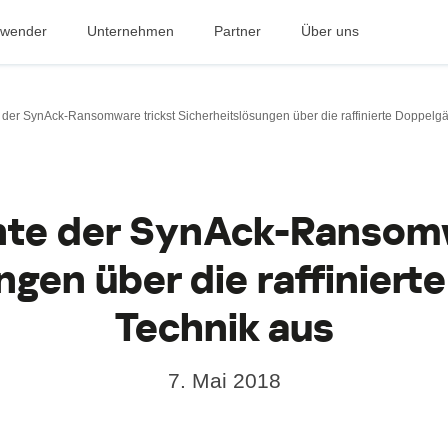
nwender
Unternehmen
Partner
Über uns
europa
Osteuropa
e & Luxembourg
Česká republika
 der SynAck-Ransomware trickst Sicherheitslösungen über die raffinierte Doppelg
k
Magyarország
land & Schweiz
Polska
România
Srbija
nte der SynAck-Ransomw
 Svizzera
Türkiye
nd
Ελλάδα (Greece)
ngen über die raffiniert
България (Bulgaria)
Technik aus
ch
Қазақстан - Русский (Kazakhstan -
Russian)
Қазақстан - Қазақша (Kazakhstan 
7. Mai 2018
Kazakh)
Россия и Белару́сь (Russia &
Belarus)
Kingdom