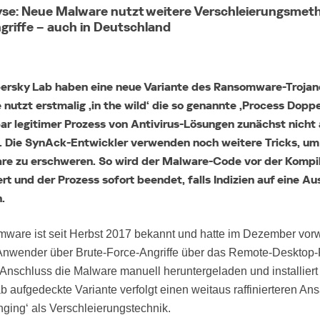
Україна (Ukraine)
se: Neue Malware nutzt weitere Verschleierungsmet
ngriffe – auch in Deutschland
ersky Lab haben eine neue Variante des Ransomware-Trojan
e nutzt erstmalig ,in the wild‘ die so genannte ,Process Dopp
bar legitimer Prozess von Antivirus-Lösungen zunächst nicht
. Die SynAck-Entwickler verwenden noch weitere Tricks, um
re zu erschweren. So wird der Malware-Code vor der Kompil
rt und der Prozess sofort beendet, falls Indizien auf eine Au
.
are ist seit Herbst 2017 bekannt und hatte im Dezember vor
Anwender über Brute-Force-Angriffe über das Remote-Desktop-
 Anschluss die Malware manuell heruntergeladen und installiert w
 aufgedeckte Variante verfolgt einen weitaus raffinierteren Ans
ging‘ als Verschleierungstechnik.