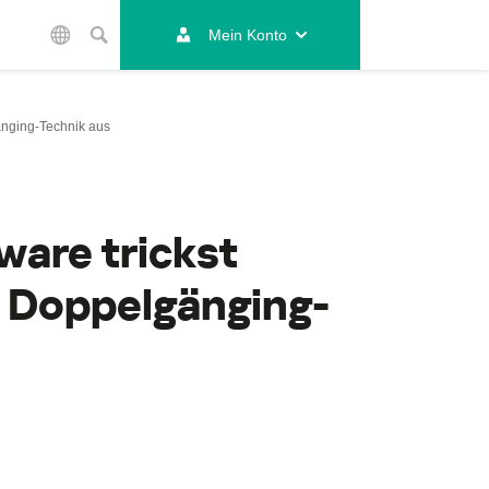
Mein Konto
Asien/Pazifik
Australia
änging-Technik aus
India
Indonesia (Bahasa)
Malaysia - English
Malaysia - Bahasa Melayu
are trickst
New Zealand
Việt Nam
e Doppelgänging-
ไทย (Thailand)
한국 (Korea)
中国 (China)
-
香港特別行政區 (Hong Kong SAR)
台灣 (Taiwan)
日本語 (Japan)