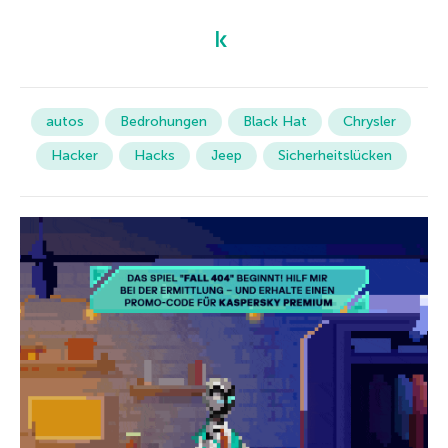
autos
Bedrohungen
Black Hat
Chrysler
Hacker
Hacks
Jeep
Sicherheitslücken