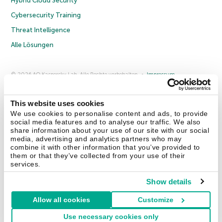
Hybrid Cloud Security
Cybersecurity Training
Threat Intelligence
Alle Lösungen
© 2026 AO Kaspersky Lab. Alle Rechte vorbehalten.
Impressum
Datenschutzrichtlinie
Lizenzvereinbarung B2C
Lizenzvereinbarung B2B
Anmeldung zum Business-Newsletter
Anmeldung zum Newsletter für B2B-Vertriebspartner
Cookies
This website uses cookies
We use cookies to personalise content and ads, to provide
social media features and to analyse our traffic. We also
Kontakt
Über uns
Partner
Blog
Weitere Informationen
share information about your use of our site with our social
Pressemitteilungen
media, advertising and analytics partners who may
combine it with other information that you’ve provided to
them or that they’ve collected from your use of their
Securelist
Eugene Personal Blog
Enzyklopädie
services.
Show details
Allow all cookies
Customize
Deutschland & Schweiz
Use necessary cookies only