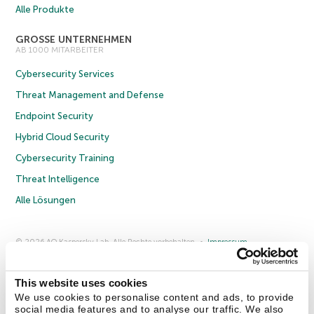
Alle Produkte
GROSSE UNTERNEHMEN
AB 1000 MITARBEITER
Cybersecurity Services
Threat Management and Defense
Endpoint Security
Hybrid Cloud Security
Cybersecurity Training
Threat Intelligence
Alle Lösungen
© 2026 AO Kaspersky Lab. Alle Rechte vorbehalten.
Impressum
Datenschutzrichtlinie
Lizenzvereinbarung B2C
Lizenzvereinbarung B2B
Anmeldung zum Business-Newsletter
Anmeldung zum Newsletter für B2B-Vertriebspartner
Cookies
This website uses cookies
We use cookies to personalise content and ads, to provide
social media features and to analyse our traffic. We also
Kontakt
Über uns
Partner
Blog
Weitere Informationen