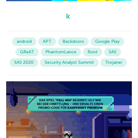
android
APT
Backdoors
Google Play
GReAT
PhantomLance
Root
SAS
SAS 2020
Security Analyst Summit
Trojaner