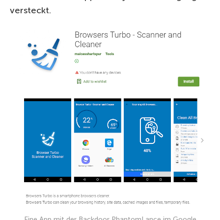
versteckt.
Eine App mit der Backdoor PhantomLance im Google