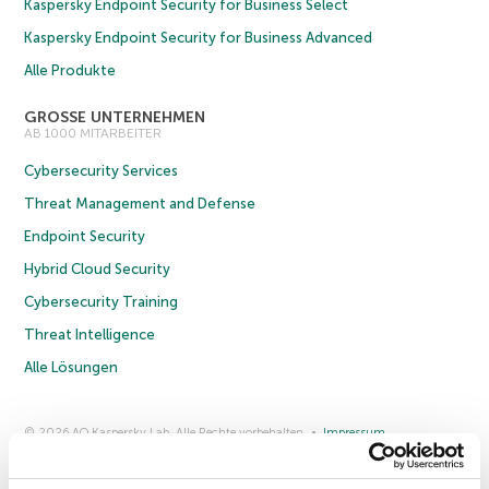
Kaspersky Endpoint Security for Business Select
Kaspersky Endpoint Security for Business Advanced
Alle Produkte
GROSSE UNTERNEHMEN
AB 1000 MITARBEITER
Cybersecurity Services
Threat Management and Defense
Endpoint Security
Hybrid Cloud Security
Cybersecurity Training
Threat Intelligence
Alle Lösungen
© 2026 AO Kaspersky Lab. Alle Rechte vorbehalten.
Impressum
Datenschutzrichtlinie
Lizenzvereinbarung B2C
Lizenzvereinbarung B2B
Anmeldung zum Business-Newsletter
Anmeldung zum Newsletter für B2B-Vertriebspartner
Cookies