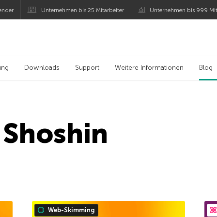
ender
Unternehmen bis 25 Mitarbeiter
Unternehmen bis 999 Mit
 Kaspersky
ung
Downloads
Support
Weitere Informationen
Blog
 Shoshin
Web-Skimming