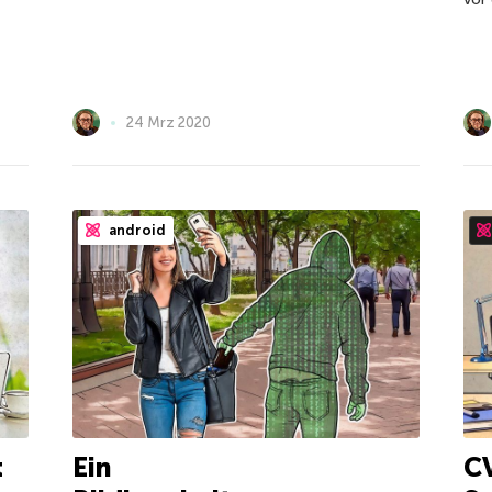
24 Mrz 2020
android
t
Ein
C