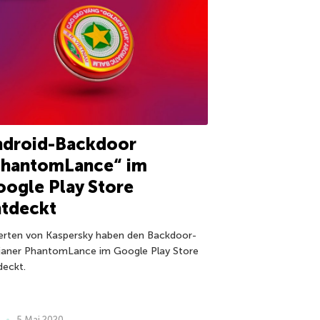
ndroid-Backdoor
PhantomLance“ im
ogle Play Store
ntdeckt
erten von Kaspersky haben den Backdoor-
janer PhantomLance im Google Play Store
deckt.
5 Mai 2020