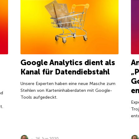
Google Analytics dient als
A
Kanal für Datendiebstahl
„
Go
Unsere Experten haben eine neue Masche zum
e
Stehlen von Karteninhaberdaten mit Google-
nd
Tools aufgedeckt.
Exp
t.
Tro
ent
26 Jun 2020