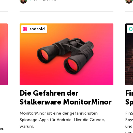
android
Die Gefahren der
Fi
Stalkerware MonitorMinor
S
MonitorMinor ist eine der gefährlichsten
Fin
Spionage-Apps für Android. Hier die Gründe,
Spy
warum.
und 
er,
vor