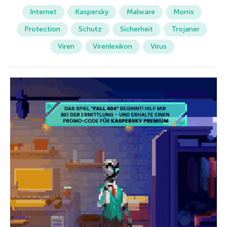
Internet
Kaspersky
Malware
Morris
Protection
Schutz
Sicherheit
Trojaner
Viren
Virenlexikon
Virus