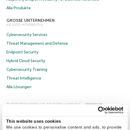
Alle Produkte
GROSSE UNTERNEHMEN
AB 1000 MITARBEITER
Cybersecurity Services
Threat Management and Defense
Endpoint Security
Hybrid Cloud Security
Cybersecurity Training
Threat Intelligence
Alle Lösungen
© 2026 AO Kaspersky Lab. Alle Rechte vorbehalten.
Impressum
Datenschutzrichtlinie
Lizenzvereinbarung B2C
Lizenzvereinbarung B2B
Anmeldung zum Business-Newsletter
Anmeldung zum Newsletter für B2B-Vertriebspartner
Cookies
This website uses cookies
We use cookies to personalise content and ads, to provide