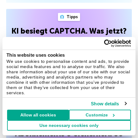
Tipps
KI besiegt CAPTCHA. Was jetzt?
Hydranten, Brücken, Fahrräder … seit über zehn Jahren
müssen sich Internetnutzer immer wieder mit
This website uses cookies
verschwommenen Bildern herumschlagen, um zu
We use cookies to personalise content and ads, to provide
beweisen, dass sie wirklich Menschen sind. Aber die KI
social media features and to analyse our traffic. We also
ändert auch hier die Spielregeln. Wie sieht die Zukunft der
share information about your use of our site with our social
CAPTCHAs aus?
media, advertising and analytics partners who may
combine it with other information that you’ve provided to
them or that they’ve collected from your use of their
services.
22 Jul 2026
Show details
Allow all cookies
Customize
Tipps
Use necessary cookies only
Abonnements & Sicherheit: So