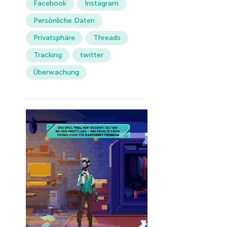
Facebook
Instagram
Persönliche Daten
Privatsphäre
Threads
Tracking
twitter
Überwachung