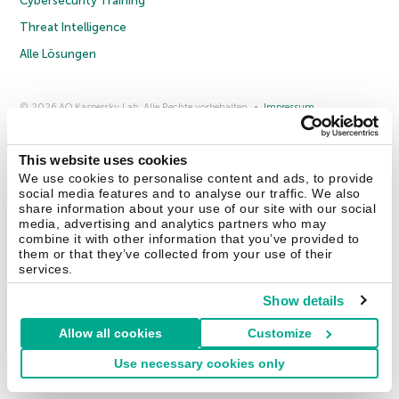
Cybersecurity Training
Threat Intelligence
Alle Lösungen
© 2026 AO Kaspersky Lab. Alle Rechte vorbehalten.
Impressum
Datenschutzrichtlinie
Lizenzvereinbarung B2C
Lizenzvereinbarung B2B
Anmeldung zum Business-Newsletter
Anmeldung zum Newsletter für B2B-Vertriebspartner
Cookies
This website uses cookies
We use cookies to personalise content and ads, to provide
social media features and to analyse our traffic. We also
Kontakt
Über uns
Partner
Blog
Weitere Informationen
share information about your use of our site with our social
Pressemitteilungen
media, advertising and analytics partners who may
combine it with other information that you’ve provided to
them or that they’ve collected from your use of their
Securelist
Eugene Personal Blog
Enzyklopädie
services.
Show details
Allow all cookies
Customize
Deutschland & Schweiz
Use necessary cookies only