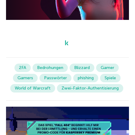
2FA
Bedrohungen
Blizzard
Gamer
Gamers
Passwörter
phishing
Spiele
World of Warcraft
Zwei-Faktor-Authentisierung