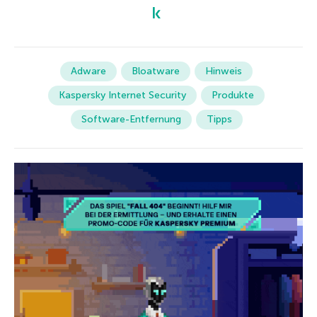
Adware
Bloatware
Hinweis
Kaspersky Internet Security
Produkte
Software-Entfernung
Tipps