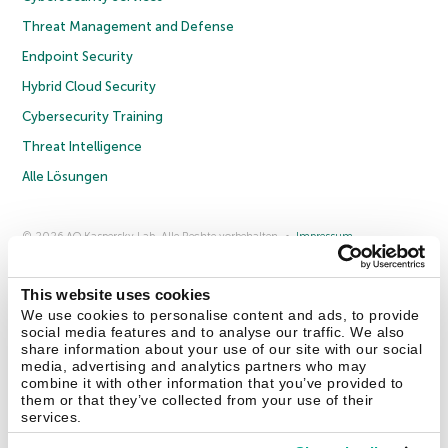
Threat Management and Defense
Endpoint Security
Hybrid Cloud Security
Cybersecurity Training
Threat Intelligence
Alle Lösungen
© 2026 AO Kaspersky Lab. Alle Rechte vorbehalten.
Impressum
Datenschutzrichtlinie
Lizenzvereinbarung B2C
Lizenzvereinbarung B2B
Anmeldung zum Business-Newsletter
Anmeldung zum Newsletter für B2B-Vertriebspartner
Cookies
This website uses cookies
We use cookies to personalise content and ads, to provide
social media features and to analyse our traffic. We also
Kontakt
Über uns
Partner
Blog
Weitere Informationen
share information about your use of our site with our social
Pressemitteilungen
media, advertising and analytics partners who may
combine it with other information that you’ve provided to
them or that they’ve collected from your use of their
Securelist
Eugene Personal Blog
Enzyklopädie
services.