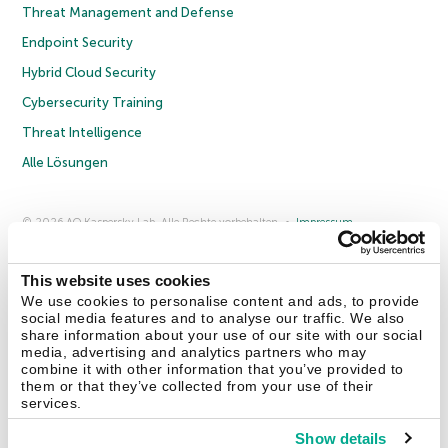
Threat Management and Defense
Endpoint Security
Hybrid Cloud Security
Cybersecurity Training
Threat Intelligence
Alle Lösungen
© 2026 AO Kaspersky Lab. Alle Rechte vorbehalten.
Impressum
Datenschutzrichtlinie
Lizenzvereinbarung B2C
Lizenzvereinbarung B2B
Anmeldung zum Business-Newsletter
Anmeldung zum Newsletter für B2B-Vertriebspartner
Cookies
This website uses cookies
We use cookies to personalise content and ads, to provide
social media features and to analyse our traffic. We also
Kontakt
Über uns
Partner
Blog
Weitere Informationen
share information about your use of our site with our social
Pressemitteilungen
media, advertising and analytics partners who may
combine it with other information that you’ve provided to
them or that they’ve collected from your use of their
Securelist
Eugene Personal Blog
Enzyklopädie
services.
Show details