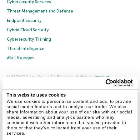
Cybersecurity Services
Threat Management and Defense
Endpoint Security
Hybrid Cloud Security
Cybersecurity Training
Threat Intelligence
Alle Lösungen
© 2026 AO Kaspersky Lab. Alle Rechte vorbehalten.
Impressum
Datenschutzrichtlinie
Lizenzvereinbarung B2C
Lizenzvereinbarung B2B
Anmeldung zum Business-Newsletter
Anmeldung zum Newsletter für B2B-Vertriebspartner
Cookies
This website uses cookies
We use cookies to personalise content and ads, to provide
social media features and to analyse our traffic. We also
Kontakt
Über uns
Partner
Blog
Weitere Informationen
share information about your use of our site with our social
Pressemitteilungen
media, advertising and analytics partners who may
combine it with other information that you’ve provided to
them or that they’ve collected from your use of their
Securelist
Eugene Personal Blog
Enzyklopädie
services.