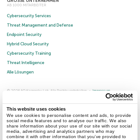
GROSSE UNTERNEHMEN
AB 1000 MITARBEITER
Cybersecurity Services
Threat Management and Defense
Endpoint Security
Hybrid Cloud Security
Cybersecurity Training
Threat Intelligence
Alle Lösungen
© 2026 AO Kaspersky Lab. Alle Rechte vorbehalten.
Impressum
Datenschutzrichtlinie
Lizenzvereinbarung B2C
Lizenzvereinbarung B2B
Anmeldung zum Business-Newsletter
Anmeldung zum Newsletter für B2B-Vertriebspartner
Cookies
This website uses cookies
We use cookies to personalise content and ads, to provide
social media features and to analyse our traffic. We also
Kontakt
Über uns
Partner
Blog
Weitere Informationen
share information about your use of our site with our social
Pressemitteilungen
media, advertising and analytics partners who may
combine it with other information that you’ve provided to