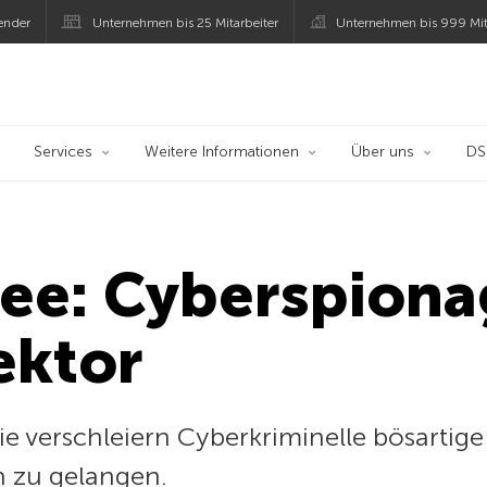
ender
Unternehmen bis 25 Mitarbeiter
Unternehmen bis 999 Mit
 Kaspersky
Services
Weitere Informationen
Über uns
D
ee: Cyberspiona
ektor
ie verschleiern Cyberkriminelle bösartig
n zu gelangen.