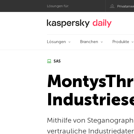
Lösungen für:
Privatanw
Offizieller Blog von
Lösungen
Branchen
Produkte
SAS
MontysThr
Industries
Mithilfe von Steganograph
vertrauliche Industriedate