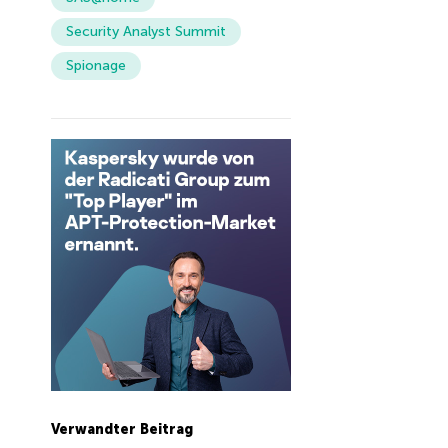
Security Analyst Summit
Spionage
Verwandter Beitrag