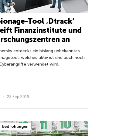
ionage-Tool ‚Dtrack‘
eift Finanzinstitute und
rschungszentren an
persky entdeckt ein bislang unbekanntes
onagetool, welches aktiv ist und auch noch
 Cyberangriffe verwendet wird.
23 Sep 2019
Bedrohungen