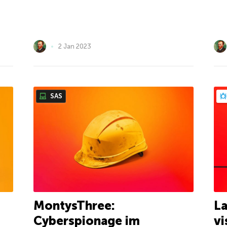
2 Jan 2023
SAS
MontysThree:
L
Cyberspionage im
vi