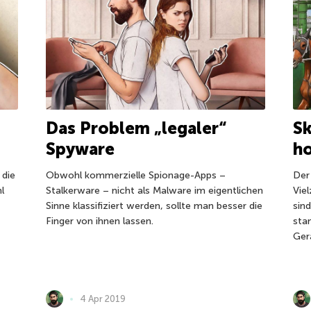
Sk
Das Problem „legaler“
h
Spyware
 die
Der
Obwohl kommerzielle Spionage-Apps –
l
Vie
Stalkerware – nicht als Malware im eigentlichen
sind
Sinne klassifiziert werden, sollte man besser die
sta
Finger von ihnen lassen.
Ger
4 Apr 2019