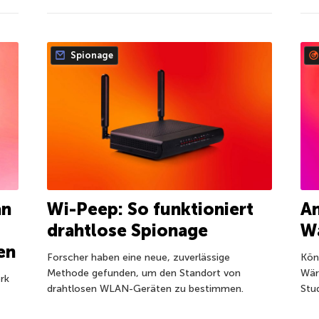
Spionage
an
Wi-Peep: So funktioniert
An
drahtlose Spionage
W
en
Forscher haben eine neue, zuverlässige
Kön
Methode gefunden, um den Standort von
Wär
rk
drahtlosen WLAN-Geräten zu bestimmen.
Stud