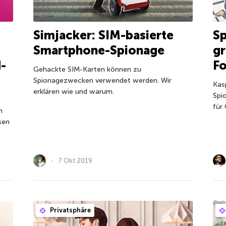
Simjacker: SIM-basierte
Sp
Smartphone-Spionage
gr
-
Fo
Gehackte SIM-Karten können zu
Spionagezwecken verwendet werden. Wir
Kas
erklären wie und warum.
Spi
für
m
sen
7 Okt 2019
Privatsphäre