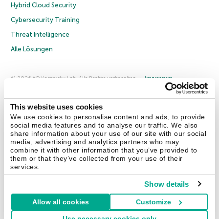
Hybrid Cloud Security
Cybersecurity Training
Threat Intelligence
Alle Lösungen
© 2026 AO Kaspersky Lab. Alle Rechte vorbehalten.
Impressum
Datenschutzrichtlinie
Lizenzvereinbarung B2C
Lizenzvereinbarung B2B
Anmeldung zum Business-Newsletter
Anmeldung zum Newsletter für B2B-Vertriebspartner
Cookies
This website uses cookies
We use cookies to personalise content and ads, to provide
social media features and to analyse our traffic. We also
Kontakt
Über uns
Partner
Blog
Weitere Informationen
share information about your use of our site with our social
Pressemitteilungen
media, advertising and analytics partners who may
combine it with other information that you’ve provided to
them or that they’ve collected from your use of their
Securelist
Eugene Personal Blog
Enzyklopädie
services.
Show details
Allow all cookies
Customize
Deutschland & Schweiz
Use necessary cookies only