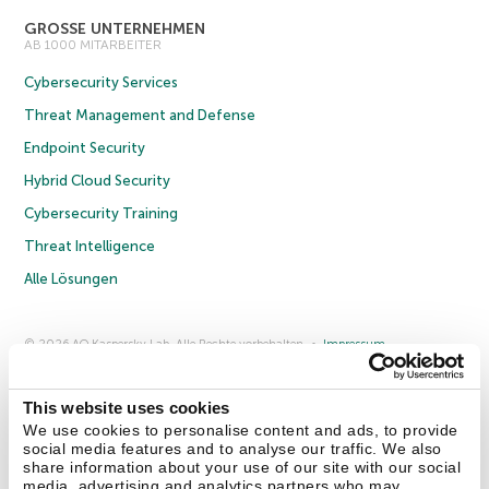
GROSSE UNTERNEHMEN
AB 1000 MITARBEITER
Cybersecurity Services
Threat Management and Defense
Endpoint Security
Hybrid Cloud Security
Cybersecurity Training
Threat Intelligence
Alle Lösungen
© 2026 AO Kaspersky Lab. Alle Rechte vorbehalten.
Impressum
Datenschutzrichtlinie
Lizenzvereinbarung B2C
Lizenzvereinbarung B2B
Anmeldung zum Business-Newsletter
Anmeldung zum Newsletter für B2B-Vertriebspartner
Cookies
This website uses cookies
We use cookies to personalise content and ads, to provide
social media features and to analyse our traffic. We also
Kontakt
Über uns
Partner
Blog
Weitere Informationen
share information about your use of our site with our social
Pressemitteilungen
media, advertising and analytics partners who may