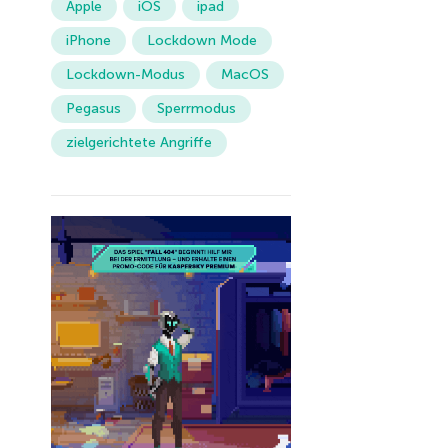
Apple
iOS
ipad
iPhone
Lockdown Mode
Lockdown-Modus
MacOS
Pegasus
Sperrmodus
zielgerichtete Angriffe