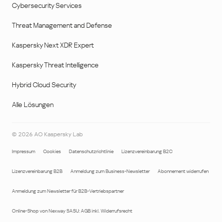
Cybersecurity Services
Threat Management and Defense
Kaspersky Next XDR Expert
Kaspersky Threat Intelligence
Hybrid Cloud Security
Alle Lösungen
©
2026
AO Kaspersky Lab
Impressum
Cookies
Datenschutzrichtlinie
Lizenzvereinbarung B2C
Lizenzvereinbarung B2B
Anmeldung zum Business-Newsletter
Abonnement widerrufen
Anmeldung zum Newsletter für B2B-Vertriebspartner
Online-Shop von Nexway SASU: AGB inkl. Widerrufsrecht