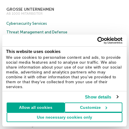
GROSSE UNTERNEHMEN
AB 1000 MITARBEITER
Cybersecurity Services
Threat Management and Defense
Endpoint Security
Hybrid Cloud Security
This website uses cookies
We use cookies to personalise content and ads, to provide
Cybersecurity Training
social media features and to analyse our traffic. We also
Threat Intelligence
share information about your use of our site with our social
media, advertising and analytics partners who may
Alle Lösungen
combine it with other information that you’ve provided to
them or that they’ve collected from your use of their
services.
© 2026 AO Kaspersky Lab. Alle Rechte vorbehalten.
Impressum
Show details
Datenschutzrichtlinie
Lizenzvereinbarung B2C
Lizenzvereinbarung B2B
Anmeldung zum Business-Newsletter
Anmeldung zum Newsletter für B2B-Vertriebspartner
Cookies
Allow all cookies
Customize
Use necessary cookies only
Kontakt
Über uns
Partner
Blog
Weitere Informationen
Pressemitteilungen