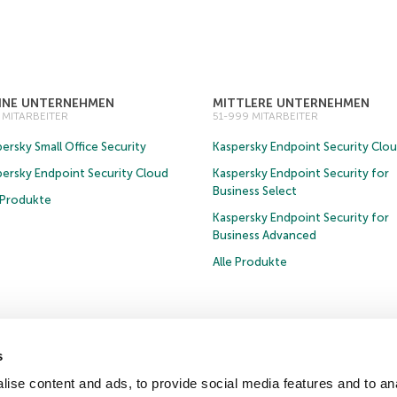
EINE UNTERNEHMEN
MITTLERE UNTERNEHMEN
0 MITARBEITER
51-999 MITARBEITER
ersky Small Office Security
Kaspersky Endpoint Security Clo
persky Endpoint Security Cloud
Kaspersky Endpoint Security for
Business Select
e Produkte
Kaspersky Endpoint Security for
Business Advanced
Alle Produkte
s
pressum
Datenschutzrichtlinie
Lizenzvereinbarung B2C
Lizenzvereinbarung B2B
ise content and ads, to provide social media features and to anal
Newsletter für B2B-Vertriebspartner
Cookies