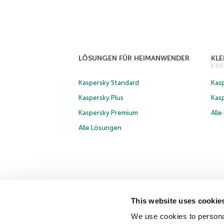
LÖSUNGEN FÜR HEIMANWENDER
KL
1-5
Kaspersky Standard
Kasp
Kaspersky Plus
Kas
Kaspersky Premium
All
Alle Lösungen
This website uses cookie
© 2026 AO Kaspersky Lab. Alle Rechte vorbehalten.
Im
We use cookies to personal
Anmeldung zum Business-Newsletter
Anmeldung zum 