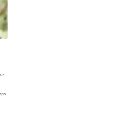
für
pps.