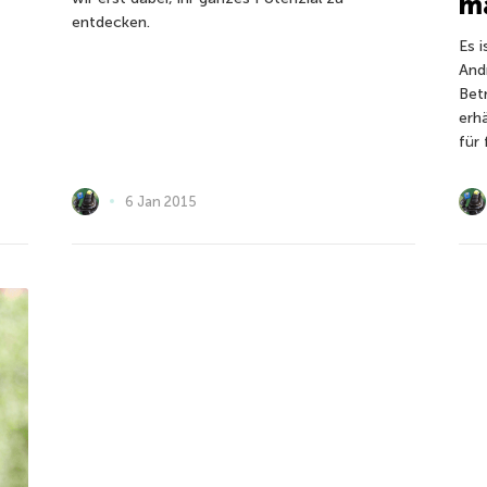
ma
entdecken.
Es i
And
Bet
erhä
für 
6 Jan 2015