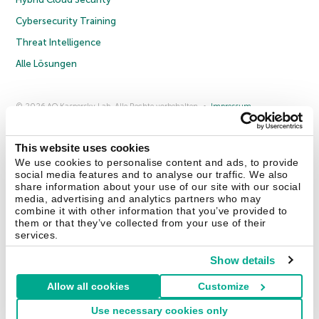
Cybersecurity Training
Threat Intelligence
Alle Lösungen
© 2026 AO Kaspersky Lab. Alle Rechte vorbehalten.
Impressum
Datenschutzrichtlinie
Lizenzvereinbarung B2C
Lizenzvereinbarung B2B
Anmeldung zum Business-Newsletter
Anmeldung zum Newsletter für B2B-Vertriebspartner
Cookies
This website uses cookies
We use cookies to personalise content and ads, to provide
social media features and to analyse our traffic. We also
Kontakt
Über uns
Partner
Blog
Weitere Informationen
share information about your use of our site with our social
Pressemitteilungen
media, advertising and analytics partners who may
combine it with other information that you’ve provided to
them or that they’ve collected from your use of their
Securelist
Eugene Personal Blog
Enzyklopädie
services.
Show details
Allow all cookies
Customize
Deutschland & Schweiz
Use necessary cookies only