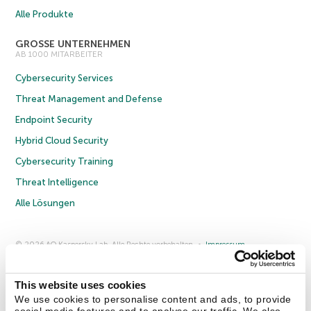
Alle Produkte
GROSSE UNTERNEHMEN
AB 1000 MITARBEITER
Cybersecurity Services
Threat Management and Defense
Endpoint Security
Hybrid Cloud Security
Cybersecurity Training
Threat Intelligence
Alle Lösungen
© 2026 AO Kaspersky Lab. Alle Rechte vorbehalten.
Impressum
Datenschutzrichtlinie
Lizenzvereinbarung B2C
Lizenzvereinbarung B2B
Anmeldung zum Business-Newsletter
Anmeldung zum Newsletter für B2B-Vertriebspartner
Cookies
This website uses cookies
We use cookies to personalise content and ads, to provide