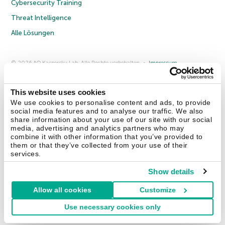
Cybersecurity Training
Threat Intelligence
Alle Lösungen
© 2026 AO Kaspersky Lab. Alle Rechte vorbehalten.
Impressum
Datenschutzrichtlinie
Lizenzvereinbarung B2C
Lizenzvereinbarung B2B
Anmeldung zum Business-Newsletter
Anmeldung zum Newsletter für B2B-Vertriebspartner
Cookies
This website uses cookies
We use cookies to personalise content and ads, to provide
social media features and to analyse our traffic. We also
Kontakt
Über uns
Partner
Blog
Weitere Informationen
share information about your use of our site with our social
Pressemitteilungen
media, advertising and analytics partners who may
combine it with other information that you’ve provided to
them or that they’ve collected from your use of their
Securelist
Eugene Personal Blog
Enzyklopädie
services.
Show details
Allow all cookies
Customize
Deutschland & Schweiz
Use necessary cookies only