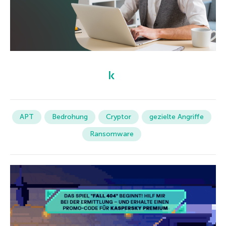
APT
Bedrohung
Cryptor
gezielte Angriffe
Ransomware