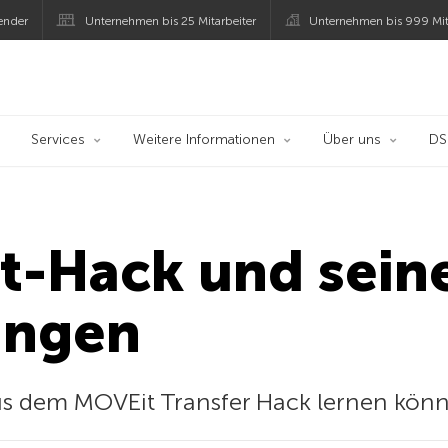
ender
Unternehmen bis 25 Mitarbeiter
Unternehmen bis 999 Mit
 Kaspersky
Services
Weitere Informationen
Über uns
D
t-Hack und sein
ungen
us dem MOVEit Transfer Hack lernen kön