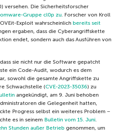
) versehen. Die Sicherheitsforscher
nsomware-Gruppe cl0p zu
. Forscher von Kroll
MOVEit-Exploit wahrscheinlich
bereits seit
ungen ergaben, dass die Cyberangriffskette
ektion endet, sondern auch das Ausführen von
ass sie nicht nur die Software gepatcht
ste ein Code-Audit, wodurch es dem
, sowohl die gesamte Angriffskette zu
re Schwachstelle (
CVE-2023-35036
) zu
lletin
angekündigt, am 9. Juni behoben
dministratoren die Gelegenheit hatten,
eckte Progress selbst ein weiteres Problem –
ichte es in seinem
Bulletin vom 15. Juni
.
ehn Stunden außer Betrieb
genommen, um