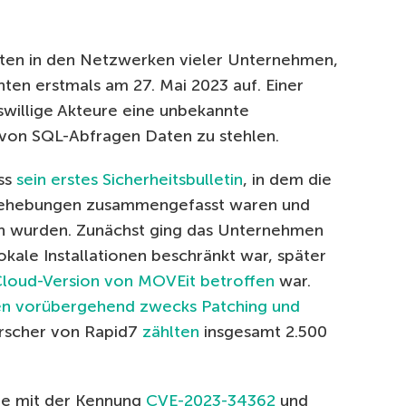
täten in den Netzwerken vieler Unternehmen,
hten erstmals am 27. Mai 2023 auf. Einer
willige Akteure eine unbekannte
e von SQL-Abfragen Daten zu stehlen.
ess
sein erstes Sicherheitsbulletin
, in dem die
erbehebungen zusammengefasst waren und
n wurden. Zunächst ging das Unternehmen
okale Installationen beschränkt war, später
Cloud-Version von MOVEit betroffen
war.
en vorübergehend zwecks Patching und
orscher von Rapid7
zählten
insgesamt 2.500
le mit der Kennung
CVE-2023-34362
und