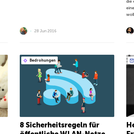
die
ein
wol
28 Jun 2016
Bedrohungen
8 Sicherheitsregeln für
He
öffentliche WLAN-Netze
Er