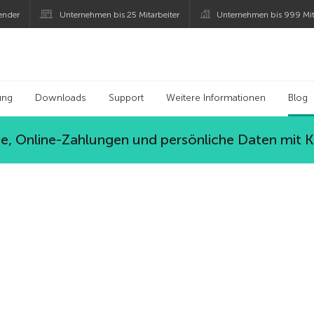
ender
Unternehmen bis 25 Mitarbeiter
Unternehmen bis 999 Mit
 Kaspersky
ung
Downloads
Support
Weitere Informationen
Blog
, Online-Zahlungen und persönliche Daten mit 