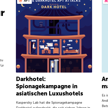
APT
r
zu
für
Darkhotel:
An
Spionagekampagne in
ma
asiatischen Luxushotels
Es i
And
Kaspersky Lab hat die Spionagekampagne
Bet
Darkhotel aufgedeckt, die seit sieben Jahren in