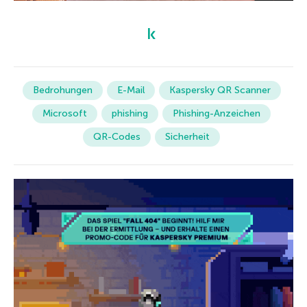
Bedrohungen
E-Mail
Kaspersky QR Scanner
Microsoft
phishing
Phishing-Anzeichen
QR-Codes
Sicherheit