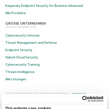
Kaspersky Endpoint Security for Business Advanced
Alle Produkte
GROSSE UNTERNEHMEN
AB 1000 MITARBEITER
Cybersecurity Services
Threat Management and Defense
Endpoint Security
Hybrid Cloud Security
Cybersecurity Training
Threat Intelligence
Alle Lösungen
© 2026 AO Kaspersky Lab. Alle Rechte vorbehalten.
Impressum
Datenschutzrichtlinie
Lizenzvereinbarung B2C
Lizenzvereinbarung B2B
Anmeldung zum Business-Newsletter
Anmeldung zum Newsletter für B2B-Vertriebspartner
Cookies
This website uses cookies