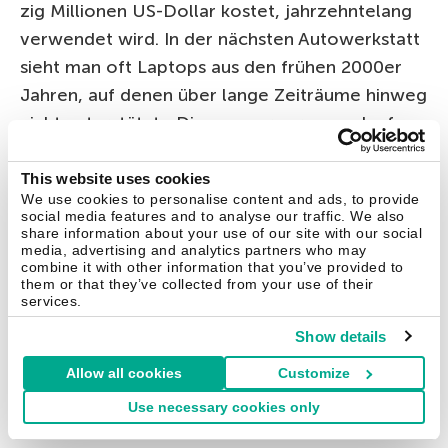
zig Millionen US-Dollar kostet, jahrzehntelang
verwendet wird. In der nächsten Autowerkstatt
sieht man oft Laptops aus den frühen 2000er
Jahren, auf denen über lange Zeiträume hinweg
nicht unterstützte Diagnoseprogramme laufen.
Oft haben Unternehmen ältere Technik im
Einsatz, die für das Auge unsichtbar ist.
This website uses cookies
We use cookies to personalise content and ads, to provide
Irgendwo in einem verstaubten Schrank
social media features and to analyse our traffic. We also
arbeitet der PC eines Systemadministrators aus
share information about your use of our site with our social
media, advertising and analytics partners who may
den 1990er Jahren mit Software, die von
combine it with other information that you’ve provided to
them or that they’ve collected from your use of their
jemandem geschrieben wurde, der längst im
services.
Ruhestand ist. Und erst wenn man versehentlich
Show details
den Stecker zieht, wird klar, dass der Profit des
Unternehmens von diesem Museumsstück
Allow all cookies
Customize
abhängt.
Use necessary cookies only