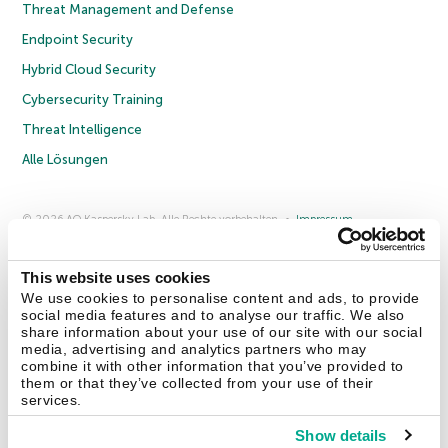
Threat Management and Defense
Endpoint Security
Hybrid Cloud Security
Cybersecurity Training
Threat Intelligence
Alle Lösungen
© 2026 AO Kaspersky Lab. Alle Rechte vorbehalten.
Impressum
Datenschutzrichtlinie
Lizenzvereinbarung B2C
Lizenzvereinbarung B2B
Anmeldung zum Business-Newsletter
Anmeldung zum Newsletter für B2B-Vertriebspartner
Cookies
This website uses cookies
We use cookies to personalise content and ads, to provide
social media features and to analyse our traffic. We also
Kontakt
Über uns
Partner
Blog
Weitere Informationen
share information about your use of our site with our social
Pressemitteilungen
media, advertising and analytics partners who may
combine it with other information that you’ve provided to
them or that they’ve collected from your use of their
Securelist
Eugene Personal Blog
Enzyklopädie
services.
Show details