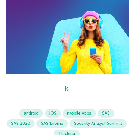
android
iOS
mobile Apps
SAS
SAS 2020
SAS@home
Security Analyst Summit
Tracking