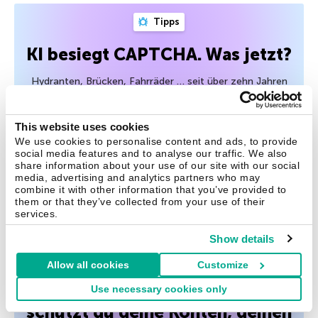
Tipps
KI besiegt CAPTCHA. Was jetzt?
Hydranten, Brücken, Fahrräder … seit über zehn Jahren
müssen sich Internetnutzer immer wieder mit
verschwommenen Bildern herumschlagen, um zu
This website uses cookies
beweisen, dass sie wirklich Menschen sind. Aber die KI
We use cookies to personalise content and ads, to provide
ändert auch hier die Spielregeln. Wie sieht die Zukunft der
social media features and to analyse our traffic. We also
CAPTCHAs aus?
share information about your use of our site with our social
media, advertising and analytics partners who may
combine it with other information that you’ve provided to
22 Jul 2026
them or that they’ve collected from your use of their
services.
Show details
Tipps
Allow all cookies
Customize
Abonnements & Sicherheit: So
Use necessary cookies only
schützt du deine Konten, deinen