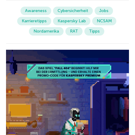
Awareness
Cybersicherheit
Jobs
Karrieretipps
Kaspersky Lab
NCSAM
Nordamerika
RAT
Tipps