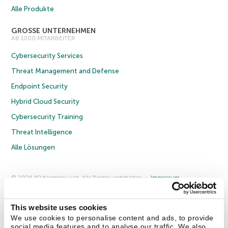
Alle Produkte
GROSSE UNTERNEHMEN
AB 1000 MITARBEITER
Cybersecurity Services
Threat Management and Defense
Endpoint Security
Hybrid Cloud Security
Cybersecurity Training
Threat Intelligence
Alle Lösungen
© 2026 AO Kaspersky Lab. Alle Rechte vorbehalten.
Impressum
Datenschutzrichtlinie
Lizenzvereinbarung B2C
Lizenzvereinbarung B2B
Anmeldung zum Business-Newsletter
Anmeldung zum Newsletter für B2B-Vertriebspartner
Cookies
This website uses cookies
We use cookies to personalise content and ads, to provide
social media features and to analyse our traffic. We also