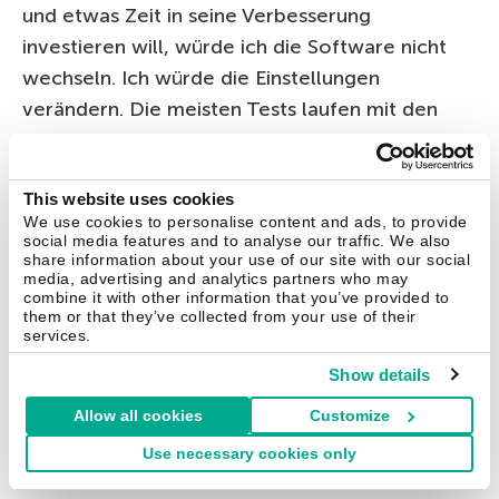
und etwas Zeit in seine Verbesserung
investieren will, würde ich die Software nicht
wechseln. Ich würde die Einstellungen
verändern. Die meisten Tests laufen mit den
Standardeinstellungen und sind damit irgendwo
zwischen Schutz und einfacher Bedienung.
This website uses cookies
Wenn Sie möchten, können Sie den Schutz
We use cookies to personalise content and ads, to provide
erheblich verbessern, indem Sie Kaspersky-
social media features and to analyse our traffic. We also
share information about your use of our site with our social
Software nutzen, die dafür bekannt ist,
media, advertising and analytics partners who may
weitreichende Einstellmöglichkeiten zu bieten.
combine it with other information that you’ve provided to
them or that they’ve collected from your use of their
services.
In Kaspersky Internet Security können Sie zum
Show details
Beispiel alle unbekannten Programme sehr
stark limitieren (in der Standardeinstellung sind
Allow all cookies
Customize
sie nur leicht limitiert). Das blockiert den
Use necessary cookies only
Großteil der schädlichen Aktivitäten, erfordert