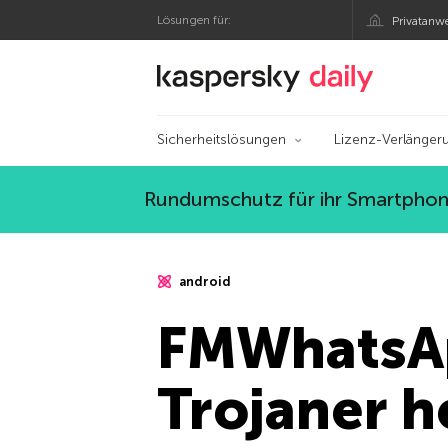
Lösungen für:
Privatanw
Offizieller Blog von
Sicherheitslösungen
Lizenz-Verlänger
Rundumschutz für ihr Smartphone
android
FMWhatsAp
Trojaner h