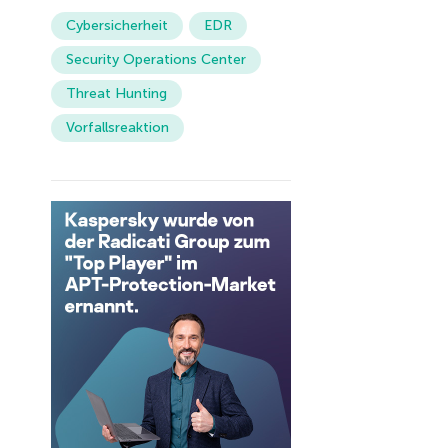
Cybersicherheit
EDR
Security Operations Center
Threat Hunting
Vorfallsreaktion