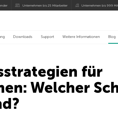
ender
Unternehmen bis 25 Mitarbeiter
Unternehmen bis 999 Mit
 Kaspersky
ung
Downloads
Support
Weitere Informationen
Blog
sstrategien für
en: Welcher Schu
nd?