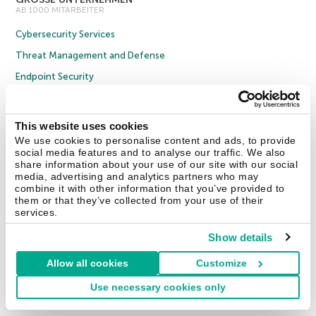
AB 1000 MITARBEITER
Cybersecurity Services
Threat Management and Defense
Endpoint Security
Hybrid Cloud Security
Cybersecurity Training
This website uses cookies
Threat Intelligence
We use cookies to personalise content and ads, to provide
social media features and to analyse our traffic. We also
Alle Lösungen
share information about your use of our site with our social
media, advertising and analytics partners who may
combine it with other information that you’ve provided to
them or that they’ve collected from your use of their
© 2026 AO Kaspersky Lab. Alle Rechte vorbehalten.
Impressum
services.
Datenschutzrichtlinie
Lizenzvereinbarung B2C
Lizenzvereinbarung B2B
Anmeldung zum Business-Newsletter
Show details
Anmeldung zum Newsletter für B2B-Vertriebspartner
Cookies
Allow all cookies
Customize
Kontakt
Über uns
Partner
Blog
Weitere Informationen
Pressemitteilungen
Use necessary cookies only