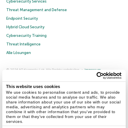
Cybersecurity Services
Threat Management and Defense
Endpoint Security
Hybrid Cloud Security
Cybersecurity Training
Threat Intelligence
Alle Lösungen
© 2026 AO Kaspersky Lab. Alle Rechte vorbehalten.
Impressum
Datenschutzrichtlinie
Lizenzvereinbarung B2C
Lizenzvereinbarung B2B
Anmeldung zum Business-Newsletter
Anmeldung zum Newsletter für B2B-Vertriebspartner
Cookies
This website uses cookies
We use cookies to personalise content and ads, to provide
social media features and to analyse our traffic. We also
Kontakt
Über uns
Partner
Blog
Weitere Informationen
share information about your use of our site with our social
Pressemitteilungen
media, advertising and analytics partners who may
combine it with other information that you’ve provided to
them or that they’ve collected from your use of their
Securelist
Eugene Personal Blog
Enzyklopädie
services.