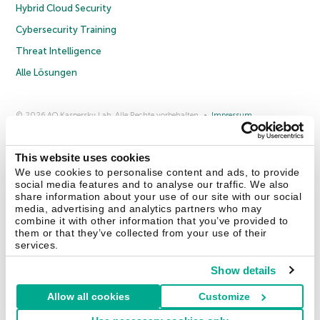
Hybrid Cloud Security
Cybersecurity Training
Threat Intelligence
Alle Lösungen
© 2026 AO Kaspersky Lab. Alle Rechte vorbehalten.
Impressum
Datenschutzrichtlinie
Lizenzvereinbarung B2C
Lizenzvereinbarung B2B
Anmeldung zum Business-Newsletter
Anmeldung zum Newsletter für B2B-Vertriebspartner
Cookies
This website uses cookies
We use cookies to personalise content and ads, to provide
social media features and to analyse our traffic. We also
Kontakt
Über uns
Partner
Blog
Weitere Informationen
share information about your use of our site with our social
Pressemitteilungen
media, advertising and analytics partners who may
combine it with other information that you’ve provided to
them or that they’ve collected from your use of their
Securelist
Eugene Personal Blog
Enzyklopädie
services.
Show details
Allow all cookies
Customize
Deutschland & Schweiz