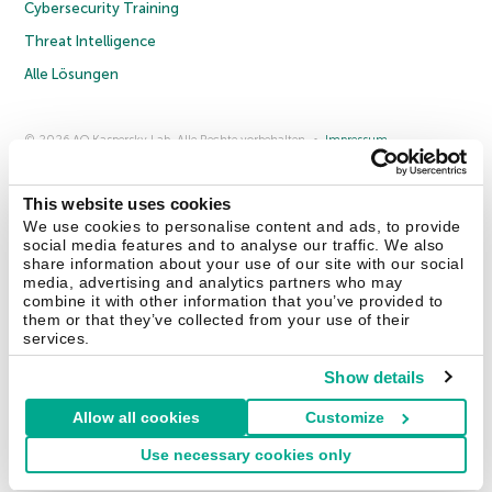
Cybersecurity Training
Threat Intelligence
Alle Lösungen
© 2026 AO Kaspersky Lab. Alle Rechte vorbehalten.
Impressum
Datenschutzrichtlinie
Lizenzvereinbarung B2C
Lizenzvereinbarung B2B
Anmeldung zum Business-Newsletter
Anmeldung zum Newsletter für B2B-Vertriebspartner
Cookies
This website uses cookies
We use cookies to personalise content and ads, to provide
social media features and to analyse our traffic. We also
Kontakt
Über uns
Partner
Blog
Weitere Informationen
share information about your use of our site with our social
Pressemitteilungen
media, advertising and analytics partners who may
combine it with other information that you’ve provided to
them or that they’ve collected from your use of their
Securelist
Eugene Personal Blog
Enzyklopädie
services.
Show details
Allow all cookies
Customize
Deutschland & Schweiz
Use necessary cookies only